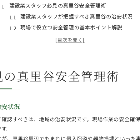
建設業スタッフ必見の真里谷安全管理術
建設業スタッフが把握すべき真里谷の治安状況
現場で役立つ安全管理の基本ポイント解説
建設業スタッフ視点で見る犯罪リスクの実態
真里谷で安全を守るための現場ルール徹底法
建設業スタッフが直面するリスクと回避策を紹介
夜間や治安を踏まえた現場対応法
見の真里谷安全管理術
建設業スタッフが知るべき夜間の安全確保術
治安を考慮した現場対応で事故防止を実現
夜道や現場周辺の防犯ポイントを押さえるコツ
治安状況
建設業スタッフが夜間作業で注意すべき点
ず確認すべきは、地域の治安状況です。現場作業の安全確
治安状況を踏まえた巡回・監視のポイント
です。
住所や地名の正確な伝え方ガイド
すが、真里谷周辺でもまれに侵入窃盗や器物損壊といった