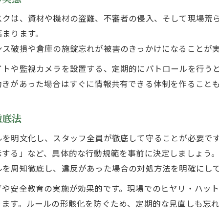
治安や夜間状況を現場判断に活かす方法
スクは、資材や機材の盗難、不審者の侵入、そして現場荒
建設業スタッフによる現地調査のポイント
高まります。
ンス破損や倉庫の施錠忘れが被害のきっかけになることが
安全確保のための現場リスク整理術
現地の雰囲気把握で迅速な対応を実現
イトや監視カメラを設置する、定期的にパトロールを行う
動きがあった場合はすぐに情報共有できる体制を作ること
読み方や情報整理で建設現場の信頼性向上
建設業スタッフが注意したい地名の読み方
徹底法
読み間違い防止で現場の信頼性を高める方法
建設現場で役立つ情報整理のコツを解説
ルを明文化し、スタッフ全員が徹底して守ることが必要で
建設業スタッフが行う書類作成の注意ポイント
示する」など、具体的な行動規範を事前に決定しましょう
ルを周知徹底し、違反があった場合の対処方法を明確にし
正しい読み方と表記でミスを最小限に
グや安全教育の実施が効果的です。現場でのヒヤリ・ハッ
ります。ルールの形骸化を防ぐため、定期的な見直しも忘