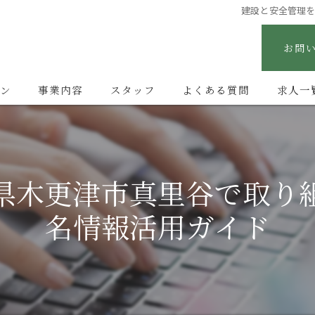
建設と安全管理
お問
ン
事業内容
スタッフ
よくある質問
求人一
県木更津市真里谷で取り
名情報活用ガイド