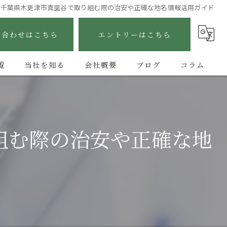
を千葉県木更津市真里谷で取り組む際の治安や正確な地名情報活用ガイド
い合わせはこちら
エントリーはこちら
覧
当社を知る
会社概要
ブログ
コラム
未経験
正社員
組む際の治安や正確な地
手に職
高収入
消防設備工事