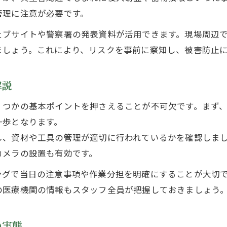
建設業スタッフ必見の正確な地名伝達法
管理に注意が必要です。
現場で混乱しないための住所表記の基本
ェブサイトや警察署の発表資料が活用できます。現場周辺
建設業スタッフが間違えやすい地名の注意点
ましょう。これにより、リスクを事前に察知し、被害防止
問い合わせで活躍する正しい地名の使い方
ミスを防ぐ地名・住所の整理ノウハウ
解説
行政連絡ミスを防ぐための実践知識
くつかの基本ポイントを押さえることが不可欠です。まず
建設業スタッフが知るべき行政連絡の基本手順
一歩となります。
電話番号確認で連絡ミスを防ぐチェック方法
し、資材や工具の管理が適切に行われているかを確認しま
カメラの設置も有効です。
建設業スタッフのための正確な情報共有術
役所連絡時に注意したい伝達ポイント
ングで当日の注意事項や作業分担を明確にすることが大切
の医療機関の情報もスタッフ全員が把握しておきましょう
行政との連携で安心現場を実現する秘訣
現地リスク把握で安心を手に入れる方法
の実態
建設業スタッフが現地リスクを見極める視点