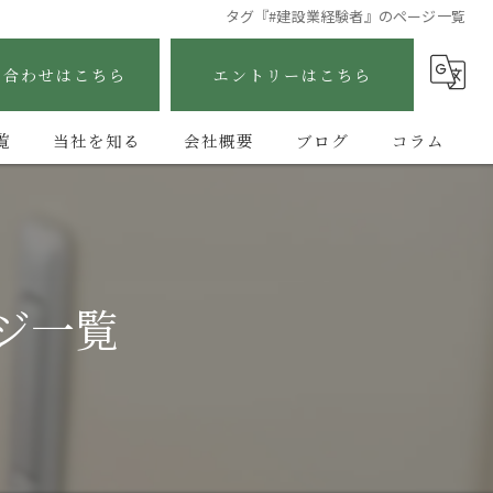
タグ『#建設業経験者』のページ一覧
い合わせはこちら
エントリーはこちら
覧
当社を知る
会社概要
ブログ
コラム
未経験
正社員
ジ一覧
手に職
高収入
消防設備工事