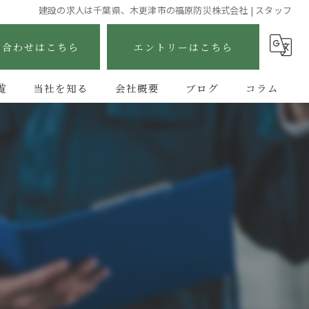
建設の求人は千葉県、木更津市の福原防災株式会社 | スタッフ
い合わせはこちら
エントリーはこちら
覧
当社を知る
会社概要
ブログ
コラム
未経験
正社員
手に職
高収入
消防設備工事