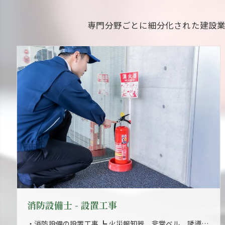
専門分野ごとに細分化された建設
消防設備士 - 設置工事
・消防設備の設置工事 ┗ 火災報知器、非常ベル、誘導灯、消火器などの設置作業 ・施工後の試運転および調整作業 ・工事に伴う図面修正および資料作成 ・工事で使用する資材の調達および在庫管理 ・元請け担当者との現場進捗報告および確認 ・工事スケジュールの打ち合わせ ・その他付随する業務