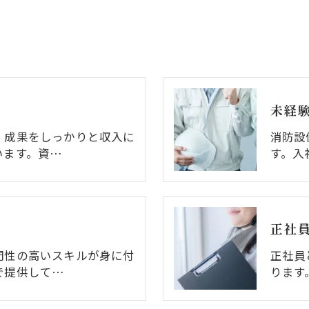
未経
、成果をしっかりと収入に
消防設
います。資…
す。入
正社
門性の高いスキルが身に付
正社員
で提供して…
ります