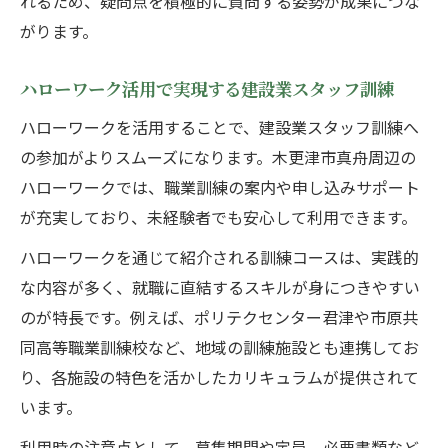
れるため、疑問点を積極的に質問する姿勢が成果につな
建設業スタッフ訓練による地域貢献の実際
がります。
地域企業連携で実現する建設業スタッフ育
成
ハローワーク活用で実現する建設業スタッフ訓練
建設業スタッフ訓練が地域活性化につなが
ハローワークを活用することで、建設業スタッフ訓練へ
る理由
の参加がよりスムーズになります。木更津市真舟周辺の
地元密着で得られる建設業スタッフ訓練の
ハローワークでは、職業訓練の案内や申し込みサポート
強み
が充実しており、未経験者でも安心して利用できます。
未経験から始める建設業スタッフへの第一歩
ハローワークを通じて紹介される訓練コースは、実践的
未経験者が選ぶべき建設業スタッフ訓練の
な内容が多く、就職に直結するスキルが身につきやすい
特徴
のが特長です。例えば、ポリテクセンター君津や市原共
基礎から学べる建設業スタッフ訓練の始め
同高等職業訓練校など、地域の訓練施設とも連携してお
方
り、各施設の特色を活かしたカリキュラムが提供されて
建設業スタッフ訓練で変わるキャリアチェ
います。
ンジ事例
利用時の注意点として、募集期間や定員、必要書類など