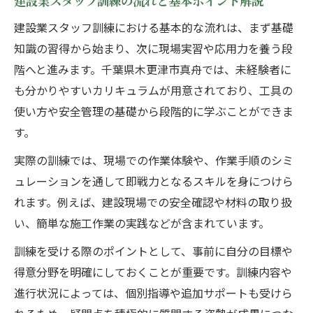
建設業スタッフ訓練の流れと基本ポイント解説
実践力を高める木更津市真舟の技能習得法
建設業スタッフ訓練における基本的な流れは、まず基礎
ポリテクセンター君津で学ぶ建設業スタッ
知識の習得から始まり、次に現場実習や応用力を養う段
フ実践力
階へと進みます。千葉県木更津市真舟では、未経験者に
木造建築科職業訓練で身につく実践的スキ
も分かりやすいカリキュラムが用意されており、工具の
ル
使い方や安全管理の基礎から段階的に学ぶことができま
アスクeカレッジ木更津校の建設業スタッフ
す。
訓練体験談
実際の訓練では、現場での作業体験や、作業手順のシミ
建設業スタッフに必要な現場技能の習得方
ュレーションを通して即戦力となるスキルを身につけら
法
れます。例えば、建設現場での安全確認や材料の取り扱
宮大工職業訓練による伝統技術と最新技術
い、簡単な施工作業の実践などが含まれています。
の融合
訓練を受ける際のポイントとして、事前に自分の目標や
地域密着の建設業スタッフ訓練が選ばれる理由
得意分野を明確にしておくことが重要です。訓練内容や
地域密着型建設業スタッフ訓練の安心ポイ
進行状況によっては、個別指導や追加サポートも受けら
ント