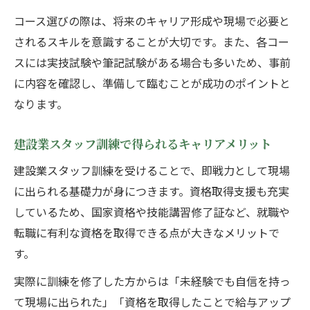
建設業スタッフ訓練で描く安定した将来像
コース選びの際は、将来のキャリア形成や現場で必要と
されるスキルを意識することが大切です。また、各コー
建設業スタッフ訓練による安定就職の実現
スには実技試験や筆記試験がある場合も多いため、事前
方法
に内容を確認し、準備して臨むことが成功のポイントと
長期キャリアを支える建設業スタッフ訓練
なります。
の意義
建設業スタッフ訓練終了後の就職サポート
建設業スタッフ訓練で得られるキャリアメリット
活用術
建設業スタッフ訓練を受けることで、即戦力として現場
建設業スタッフ訓練がもたらす福利厚生の
に出られる基礎力が身につきます。資格取得支援も充実
魅力
しているため、国家資格や技能講習修了証など、就職や
地域で安定を得る建設業スタッフ訓練の選
転職に有利な資格を取得できる点が大きなメリットで
び方
す。
実際に訓練を修了した方からは「未経験でも自信を持っ
て現場に出られた」「資格を取得したことで給与アップ