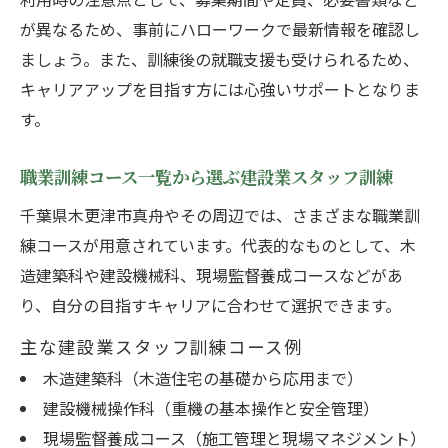
職業訓練と建設業スタッフのスムーズな接
が異なるため、事前にハローワークで最新情報を確認し
続方法
ましょう。また、訓練後の就職支援も受けられるため、
無資格でも挑戦できる建設業スタッフ訓練
キャリアアップを目指す方には心強いサポートとなりま
環境
す。
資格取得で広がる建設業スタッフの未来
職業訓練コース一覧から選ぶ建設業スタッフ訓練
建設業スタッフ訓練で目指せる資格一覧と
特徴
千葉県木更津市真舟やその周辺では、さまざまな職業訓
練コースが用意されています。代表的なものとして、木
資格取得支援が充実した建設業スタッフ訓
造建築科や建設機械科、現場監督養成コースなどがあ
練
り、自分の目指すキャリアに合わせて選択できます。
資格取得後の建設業スタッフキャリアアッ
プ術
主な建設業スタッフ訓練コース例
職業訓練と資格取得がもたらす将来展望
木造建築科（木造住宅の基礎から応用まで）
建設機械操作科（重機の基本操作と安全管理）
建設業スタッフ訓練で得られる資格と現場
現場監督養成コース（施工管理と現場マネジメント）
力