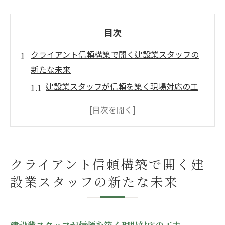
目次
クライアント信頼構築で開く建設業スタッフの
新たな未来
建設業スタッフが信頼を築く現場対応の工
夫
建設業スタッフとしてクライアント理解を
深める方法
中央建設の事例に学ぶスタッフ信頼構築術
クライアント信頼構築で開く建
建設業スタッフが避けたいリスク管理のポ
設業スタッフの新たな未来
イント
帝国データバンク情報を活用する信頼強化
策