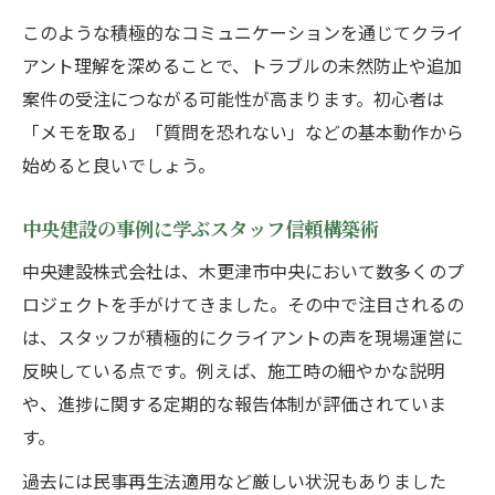
建設業スタッフが磨くべきクライアント対
このような積極的なコミュニケーションを通じてクライ
応力
アント理解を深めることで、トラブルの未然防止や追加
キャリアアップに直結するスタッフの信頼
案件の受注につながる可能性が高まります。初心者は
構築
「メモを取る」「質問を恐れない」などの基本動作から
建設業スタッフの強みを活かす対応術とは
始めると良いでしょう。
クライアント対応で差がつく建設業スタッ
フ
中央建設の事例に学ぶスタッフ信頼構築術
建設業スタッフが選ばれる理由を伝える方
中央建設株式会社は、木更津市中央において数多くのプ
法
ロジェクトを手がけてきました。その中で注目されるの
地域貢献と成長実感を得る建設業スタッフの現
は、スタッフが積極的にクライアントの声を現場運営に
場力
反映している点です。例えば、施工時の細やかな説明
建設業スタッフが実感する地域貢献の瞬間
や、進捗に関する定期的な報告体制が評価されていま
現場力が光る建設業スタッフの働き方事例
す。
建設業スタッフの成長を支える現場経験
過去には民事再生法適用など厳しい状況もありました