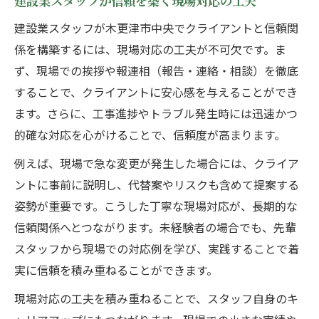
建設業スタッフが信頼を築く現場対応の工夫
木更津市中央で実感する建設業スタッフのやり
建設業スタッフが木更津市中央でクライアントと信頼関
がい
係を構築するには、現場対応の工夫が不可欠です。ま
建設業スタッフが地域貢献で味わうやりが
ず、現場での挨拶や報連相（報告・連絡・相談）を徹底
い
することで、クライアントに安心感を与えることができ
施工現場で感じる建設業スタッフの成長実
ます。さらに、工事進捗やトラブル発生時には迅速かつ
感
的確な対応を心がけることで、信頼度が高まります。
やりがいを高める建設業スタッフの工夫と
例えば、現場で急な変更が発生した場合には、クライア
は
ントに事前に説明し、代替案やリスクも含めて提案する
建設業スタッフが現場で信頼を得る働き方
姿勢が重要です。こうした丁寧な現場対応が、長期的な
建設業スタッフのやりがいと安定企業選び
信頼関係へとつながります。未経験者の場合でも、先輩
信頼を重ねる建設現場で安定キャリアを築く方
スタッフから現場での対応例を学び、実践することで着
法
実に信頼を積み重ねることができます。
建設業スタッフが安定キャリアを築く秘訣
現場対応の工夫を積み重ねることで、スタッフ自身のキ
信頼重視で建設業スタッフが選ぶ転職先