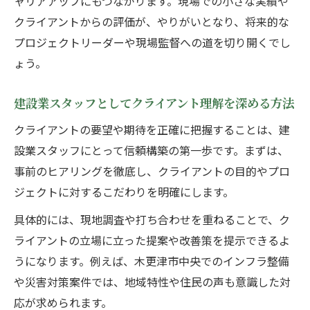
ャリアアップにもつながります。現場での小さな実績や
建設業スタッフの安定キャリア戦略を解説
クライアントからの評価が、やりがいとなり、将来的な
中央建設求人情報で見る働き方の特徴
プロジェクトリーダーや現場監督への道を切り開くでし
建設業スタッフが知るべき就職時の注意点
ょう。
建設業スタッフが求められる木更津市中央の役
建設業スタッフとしてクライアント理解を深める方法
割とは
クライアントの要望や期待を正確に把握することは、建
建設業スタッフに期待される地域の担い手
設業スタッフにとって信頼構築の第一歩です。まずは、
像
事前のヒアリングを徹底し、クライアントの目的やプロ
建設業スタッフが果たす社会貢献の具体例
ジェクトに対するこだわりを明確にします。
現場で活きる建設業スタッフの役割と責任
具体的には、現地調査や打ち合わせを重ねることで、ク
建設業スタッフが信頼を集める理由を解説
ライアントの立場に立った提案や改善策を提示できるよ
建設業スタッフと地域発展の密接な関係
うになります。例えば、木更津市中央でのインフラ整備
キャリアアップ狙うなら欠かせないクライアン
や災害対策案件では、地域特性や住民の声も意識した対
ト対応力
応が求められます。