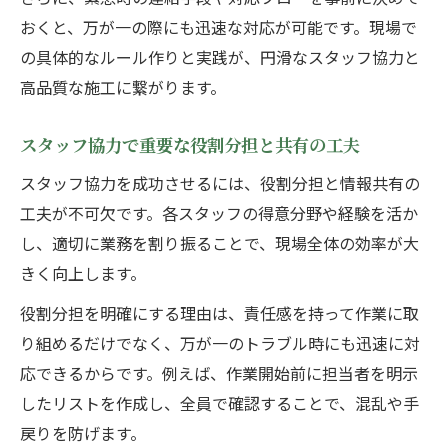
口コミで選ぶ建設業マッチングサイトの活
おくと、万が一の際にも迅速な対応が可能です。現場で
用術
の具体的なルール作りと実践が、円滑なスタッフ協力と
マッチングアプリで効率的に建設業スタッ
高品質な施工に繋がります。
フ協力
建設業スタッフ協力のための人材確保ポイ
スタッフ協力で重要な役割分担と共有の工夫
ント
スタッフ協力を成功させるには、役割分担と情報共有の
マッチングサイト利用時の注意点とポイン
工夫が不可欠です。各スタッフの得意分野や経験を活か
ト整理
し、適切に業務を割り振ることで、現場全体の効率が大
きく向上します。
役割分担を明確にする理由は、責任感を持って作業に取
り組めるだけでなく、万が一のトラブル時にも迅速に対
応できるからです。例えば、作業開始前に担当者を明示
したリストを作成し、全員で確認することで、混乱や手
戻りを防げます。