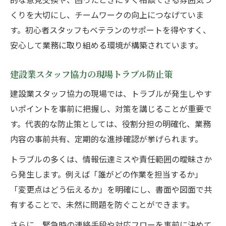
方
くりを大切にし、チームワークの向上につなげていま
す。初心者スタッフもベテランのサポートを得やすく、
現場に馴染む建設業スタッフ選びの秘訣
安心して業務に取り組める環境が構築されています。
建設業スタッフ協力で現場に馴染む選定基
準
建設業スタッフ協力の現場トラブル防止策
口コミや評判で見極めるスタッフ協力の質
建設業スタッフ協力の現場では、トラブルが発生しやす
建設業スタッフ協力で重要な相性と対応力
いポイントを事前に把握し、対策を講じることが重要で
現場写真や実績から分かるスタッフ協力の
す。代表的な防止策としては、役割分担の明確化、業務
信頼性
内容の事前共有、定期的な進捗確認が挙げられます。
スタッフ協力を活かす現場用語「あんこ」
トラブルの多くは、情報伝達ミスや責任範囲の曖昧さか
の意味
ら発生します。例えば「誰がどの作業を担当するか」
建設業マッチングサイト活用で人材課題解決へ
「変更点はどう伝えるか」を明確にし、書面や図面で共
建設業スタッフ協力に役立つマッチングサ
有することで、未然に問題を防ぐことができます。
イト比較
さらに、緊急時の連絡手段や対応フローを事前に決めて