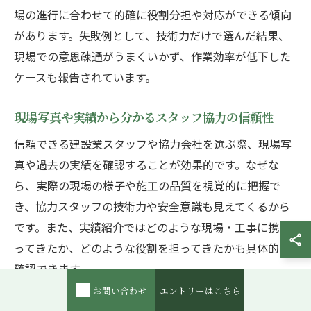
場の進行に合わせて的確に役割分担や対応ができる傾向
があります。失敗例として、技術力だけで選んだ結果、
現場での意思疎通がうまくいかず、作業効率が低下した
ケースも報告されています。
現場写真や実績から分かるスタッフ協力の信頼性
信頼できる建設業スタッフや協力会社を選ぶ際、現場写
真や過去の実績を確認することが効果的です。なぜな
ら、実際の現場の様子や施工の品質を視覚的に把握で
き、協力スタッフの技術力や安全意識も見えてくるから
です。また、実績紹介ではどのような現場・工事に携わ
ってきたか、どのような役割を担ってきたかも具体的に
確認できます。
お問い合わせ
エントリーはこちら
現場写真や実績の確認ポイントとしては、現場の整理整