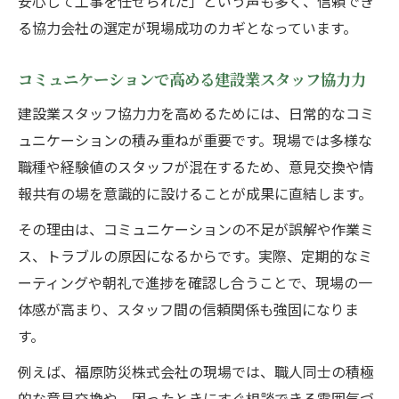
安心して工事を任せられた」という声も多く、信頼でき
ト
る協力会社の選定が現場成功のカギとなっています。
協力会社との対等なパートナー関係の実践
例
コミュニケーションで高める建設業スタッフ協力力
建設業スタッフ協力で生まれる信頼と成長
建設業スタッフ協力力を高めるためには、日常的なコミ
言い換え表現から考える建設業スタッフの
ュニケーションの積み重ねが重要です。現場では多様な
関係
職種や経験値のスタッフが混在するため、意見交換や情
協力会社と下請けの違いを実践で理解する
報共有の場を意識的に設けることが成果に直結します。
建設業スタッフ協力から見る協力会社の役
その理由は、コミュニケーションの不足が誤解や作業ミ
割
ス、トラブルの原因になるからです。実際、定期的なミ
協力会社と下請けの違いと現場での活用法
ーティングや朝礼で進捗を確認し合うことで、現場の一
建設業スタッフ協力に必要な法的知識の基
体感が高まり、スタッフ間の信頼関係も強固になりま
礎
す。
下請けとの関係で注意すべきポイント解説
例えば、福原防災株式会社の現場では、職人同士の積極
協力業者と協力会社の言い換えと使い分け
的な意見交換や、困ったときにすぐ相談できる雰囲気づ