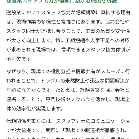
建設業スタッフ協力が信頼に繋がる理由を解説
建設業スタッフ協力が現場効率に与える影
建設業においてスタッフ協力が信頼構築に直結する理由
響
は、現場作業の多様性と複雑さにあります。協力会社や
スタッフ協力で実現する現場運営のスムー
スタッフ同士が連携し合うことで、工事の品質や安全性
ズ化
が大きく向上します。特に工期短縮や人手不足への対応
建設業スタッフ協力が安全管理を強化する
が求められる現場では、信頼できるスタッフ協力体制が
方法
不可欠です。
役割明確化で高まるスタッフ協力のメリッ
なぜなら、現場での役割分担や情報共有がスムーズに行
ト
われることで、トラブルの未然防止や迅速な問題解決が
現場運営が円滑に進む建設業スタッフの工
可能になるからです。たとえば、経験豊富な協力会社と
夫
連携することで、専門技術やノウハウを活かし、現場全
対等な関係を目指す建設業スタッフ協力法
体の効率化が実現します。
建設業スタッフ協力で対等な関係を築く秘
信頼関係を築くには、スタッフ同士のコミュニケーショ
訣
ンが大前提です。実際に「現場での報連相が徹底され、
協力会社と下請けの違いを理解するポイン