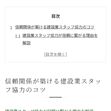
目次
信頼関係が築ける建設業スタッフ協力のコツ
建設業スタッフ協力が信頼に繋がる理由を
解説
コミュニケーションで高める建設業スタッ
フ協力力
建設業スタッフ協力の現場トラブル防止策
スタッフ協力で重要な役割分担と共有の工
信頼関係が築ける建設業スタッ
夫
フ協力のコツ
現場に馴染む建設業スタッフ協力の条件と
は
スタッフ協力で変わる建設業の現場運営術