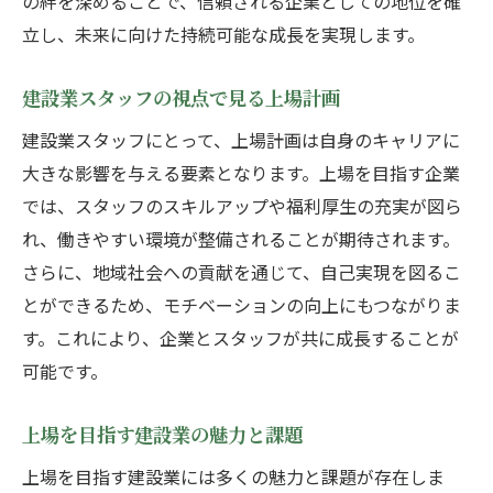
の絆を深めることで、信頼される企業としての地位を確
下望陀での建設業スタッフの成長機会
立し、未来に向けた持続可能な成長を実現します。
建設業の魅力を探る多様な視点
上場を目指す建設業界と木更津市の未来
建設業スタッフの視点で見る上場計画
木更津市の建設業界が描く上場の未来
建設業スタッフにとって、上場計画は自身のキャリアに
地域社会と共に歩む建設業の可能性
大きな影響を与える要素となります。上場を目指す企業
建設業スタッフの視点で見る未来像
では、スタッフのスキルアップや福利厚生の充実が図ら
上場を目指す建設業界の挑戦と展望
れ、働きやすい環境が整備されることが期待されます。
木更津市建設業の未来を切り開くヒント
さらに、地域社会への貢献を通じて、自己実現を図るこ
建設業で地域の未来を創造する力
とができるため、モチベーションの向上にもつながりま
す。これにより、企業とスタッフが共に成長することが
建設業界で働く魅力と木更津市の可能性
可能です。
建設業界の魅力と木更津市の成長力
地域社会に根付く建設業スタッフの活躍
上場を目指す建設業の魅力と課題
木更津市での建設業界の可能性を探る
上場を目指す建設業には多くの魅力と課題が存在しま
建設業スタッフとしての未来の描き方