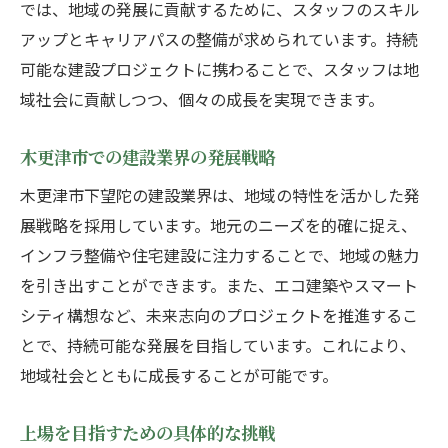
では、地域の発展に貢献するために、スタッフのスキル
木更津市建設業の成長と上場への挑戦
アップとキャリアパスの整備が求められています。持続
建設業界の成長を支えるスタッフたち
可能な建設プロジェクトに携わることで、スタッフは地
上場へ向けた木更津市の戦略的アプローチ
域社会に貢献しつつ、個々の成長を実現できます。
建設業界と地域社会の持続的な成長
建設業スタッフとしての新たな挑戦
木更津市での建設業界の発展戦略
地域の発展を担う建設業の未来像
木更津市下望陀の建設業界は、地域の特性を活かした発
上場を目指すための具体的な取り組み
展戦略を採用しています。地元のニーズを的確に捉え、
地域発展を支える建設業スタッフの役割
インフラ整備や住宅建設に注力することで、地域の魅力
を引き出すことができます。また、エコ建築やスマート
建設業スタッフが地域発展を牽引
シティ構想など、未来志向のプロジェクトを推進するこ
木更津市での建設業の重要性とは
とで、持続可能な発展を目指しています。これにより、
地域社会に貢献する建設業界の姿
地域社会とともに成長することが可能です。
建設業スタッフの挑戦と成長の軌跡
地域と共に成長する建設業の未来
上場を目指すための具体的な挑戦