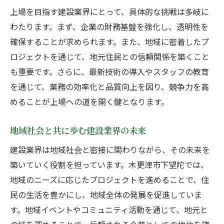
建設業スタッフとしての社会的貢献
上場を目指す建設業界にとって、具体的な挑戦は多岐に
建設業で上場を目指す木更津市の展望
わたります。まず、企業の財務基盤を強化し、透明性を
建設業界の未来を切り開くスタッフたち
確保することが求められます。また、地域に密着したプ
上場への道を支える木更津市の改革
ロジェクトを通じて、地元住民との信頼関係を築くこと
も重要です。さらに、最新技術の導入やスタッフの教育
地域発展を支える建設業の挑戦
を通じて、業務の効率化と品質向上を図り、競争力を高
建設業スタッフの役割とその未来
めることが上場への道を開く鍵となります。
木更津市の建設業界が描く未来像
上場を目指すための建設業の展望
地域社会と共に歩む建設業界の未来
木更津市下望陀の建設業スタッフの魅力
建設業界は地域社会と密接に関わりながら、その未来を
建設業スタッフの魅力的なキャリアパス
築いていく役割を担っています。木更津市下望陀では、
下望陀での建設業界の魅力とやりがい
地域のニーズに応じたプロジェクトを進めることで、住
建設業スタッフとしてのやりがいと未来
民の生活を豊かにし、地域全体の発展を促進していま
地域密着型の建設業で働く魅力とは
す。地域イベントやコミュニティ活動を通じて、地元と