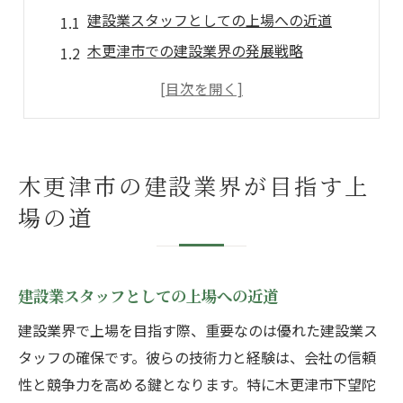
建設業スタッフとしての上場への近道
木更津市での建設業界の発展戦略
上場を目指すための具体的な挑戦
地域社会と共に歩む建設業界の未来
建設業スタッフの視点で見る上場計画
上場を目指す建設業の魅力と課題
木更津市の建設業界が目指す上
下望陀で建設業スタッフとしての未来
場の道
建設業スタッフが切り拓く未来
下望陀での建設業のやりがいとは
建設業スタッフとしての上場への近道
地域に貢献する建設業スタッフの役割
建設業で数々の挑戦を乗り越える力
建設業界で上場を目指す際、重要なのは優れた建設業ス
建設業スタッフの成長とキャリアアップ
タッフの確保です。彼らの技術力と経験は、会社の信頼
性と競争力を高める鍵となります。特に木更津市下望陀
下望陀で見つける建設業界の可能性