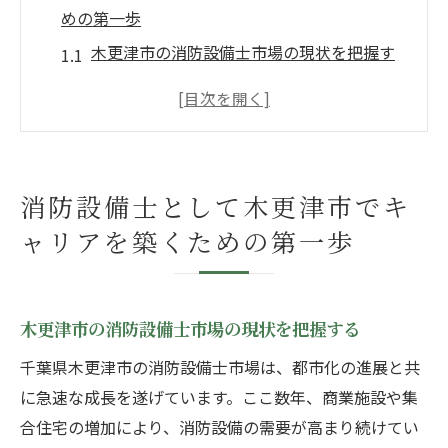
めの第一歩
木更津市の消防設備士市場の現状を把握す
る
地域特性を活かしたキャリアプランの策定
地元の消防設備会社との連携方法
転職に役立つ消防設備士の資格とその取得
消防設備士として木更津市でキ
法
ャリアを築くための第一歩
木更津市内での求人情報の効果的な探し方
消防設備士としての地域貢献の可能性
地域密着で消防設備士のスキルを活かす方法
木更津市の消防設備士市場の現状を把握する
地域特有の防災ニーズに応えるスキルの身
千葉県木更津市の消防設備士市場は、都市化の進展と共
につけ方
に急速な成長を遂げています。ここ数年、商業施設や集
木更津市内の消防設備に関する最新情報の
合住宅の増加により、消防設備の需要が高まり続けてい
収集法