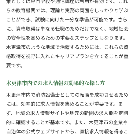
策としては専門学校や通信講座の利用が有効です。これ
法令改正がもたらす業務への影響の理解
らの教育機関では、理論と実務の両面をしっかりと学ぶ
新技術の導入による業務効率化のポイント
ことができ、試験に向けた十分な準備が可能です。さら
法令遵守のための定期的な研修参加の意義
に、資格取得は単なる転職のためだけでなく、地域社会
の安全性を高めるための重要なステップともなります。
技術革新が地域防災に与えるインパクト
木更津市のような地域で活躍するためには、これらの資
最新技術を活用した未来志向のキャリア構
格取得を視野に入れたキャリアプランを立てることが重
築
要です。
消防設備士が木更津市で求められる理由とは
地域の安全を守る消防設備士の需要
木更津市内での求人情報の効果的な探し方
木更津市特有の防災課題とその対策
木更津市内で消防設備士としての転職を成功させるため
地元企業における消防設備士の存在意義
には、効率的に求人情報を集めることが重要です。ま
住民の安全意識を高めるための役割
ず、地域の求人情報サイトや地元の新聞の求人欄を定期
市内の消防設備投資とそれに伴うキャリア
的に確認することが基本です。また、木更津市の企業や
機会
自治体の公式ウェブサイトから、直接求人情報を得るこ