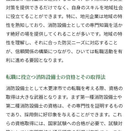
転職成功の鍵は地域ニーズの理解と専門性の向
対策を提供できるだけでなく、自身のスキルを地域社会
上
に役立てることができます。特に、地元企業は地域の特
地域ニーズを把握するための市場調査方法
性を熟知しており、消防設備士としての専門知識を活か
専門性を高めるための継続的な学習の重要
す絶好の場を提供してくれることが多いです。地域の特
性
性を理解し、それに合った防災ニーズに対応すること
が、信頼関係の構築につながり、ひいては転職活動を有
地元企業の求めるスキルセットの分析
利に進める要因となります。
専門性を生かしたキャリアアップのステッ
プ
転職に役立つ消防設備士の資格とその取得法
地域での実績を積み上げるためのプロジェ
消防設備士として木更津市での転職を考える際、資格の
クト選択
取得は大きな武器となります。まず第一種消防設備士や
個々の成長が地域の安全に繋がる意識を持
第二種消防設備士の資格は、その専門性を証明するもの
つ
であり、採用側に好印象を与えることができます。これ
最新技術と法令改正をキャリアにどう活かすか
らの資格取得には、国家試験への合格が必要で、試験対
消防設備における最新技術動向の把握法