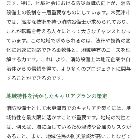
ます。特に、地域社会における防災意識の向上が、消防
地元の顧客ニーズに応じたサービス提供の
設備士の役割を一層重要なものにしています。木更津市
工夫
では、高度な技術を持つ消防設備士が求められており、
地域イベントでの参加とスキルアップの機
これが転職を考える人々にとって大きなチャンスとなっ
会
ています。この地域で求められるのは、法律や技術の変
消防設備士のコミュニティ参加で得られる
化に迅速に対応できる柔軟性と、地域特有のニーズを理
学び
解する力です。これにより、消防設備士は地元企業や自
治体からの信頼を得て、より多くのプロジェクトに関与
実務経験を通じた地域での信頼構築
することができるのです。
木更津市の防災ニーズに応える消防設備士の役
割
地域特性を活かしたキャリアプランの策定
地域の防災計画における消防設備士の重要
消防設備士として木更津市でのキャリアを築くには、地
性
域特性を最大限に活かすことが重要です。地域の特性と
地震や台風に備える設備改善の提案
は、例えば、海に面しているため津波や台風のリスクが
地域住民への防災教育の取り組み
あること、また、地域住民の防災意識が高いことなどで