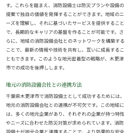
防災訓練における消防設備士の参加方法
す。これらを踏まえ、消防設備士は防災プランや設備の
木更津市の防災関連機関との連携強化
提案で独自の価値を発揮することができます。地域のニ
地域特有の災害リスクとその軽減策
ーズを理解し、それに基づいたサービスを提供すること
地域社会で信頼を高める消防設備士のための戦
で、長期的なキャリアの基盤を作ることが可能です。さ
略
らに、地域の消防設備会社とのネットワークを構築する
ことで、最新の情報や技術を共有し、互いに成長するこ
地域住民との信頼関係を築くコミュニケー
ともできます。このような地元密着型の戦略が、木更津
ション方法
市での成功を後押しします。
地元企業とのパートナーシップ構築のメリ
ット
地元の消防設備会社との連携方法
地域社会への貢献活動の実施例
千葉県木更津市で消防設備士として成功するためには、
木更津市内での評判を高めるサービス提供
地元の消防設備会社との連携が不可欠です。この地域に
法
は、多くの地元企業があり、それぞれの企業が持つ特性
消防設備士としての倫理観とその実践
やニーズに合わせた防災対策が求められています。消防
長期的な信頼構築に向けた戦略的思考
設備士が地元企業と連携することで、より効果的な安全