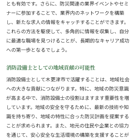
地域住民の信頼を得るための取り組み
とも有効です。さらに、防災関連の業界イベントやセミ
ナーに参加することで、業界内のネットワークを構築
地域でのネットワーク構築が消防設備士の未来
し、新たな求人の情報をキャッチすることができます。
を拓く
これらの方法を駆使して、多角的に情報を収集し、自分
ネットワーク構築がもたらすキャリアの可
に最適な職場を見つけることが、長期的なキャリア成功
能性
への第一歩となるでしょう。
地元の専門家との連携を通じた成長
地域コミュニティへの参加で得られる知見
消防設備士としての地域貢献の可能性
業界イベントでの人脈形成のコツ
消防設備士として木更津市で活躍することは、地域社会
木更津市での協力体制構築による効果
への大きな貢献につながります。特に、地域の防災意識
ネットワークが生む新たなキャリアチャン
が高まる中で、消防設備士の役割はますます重要性を増
ス
しています。地域の安全を守るために、最新の技術や知
識を持ち寄り、地域の特性に合った防災計画を提案する
ことが求められます。また、地元の住民や企業との協力
を通じて、安心安全な生活環境の構築を支援することが